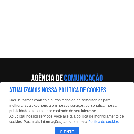
ATUALIZAMOS NOSSA POLÍTICA DE COOKIES
Av. Eng. Caetano Álvares, 55 - 5º andar
Nós utilizamos cookies e outras tecnologias semelhantes para
Limão, São Paulo, 02598-900
melhorar sua experiência em nossos serviços, personalizar nossa
publicidade e recomendar conteúdo de seu interesse.
Contato:
Ao utilizar nossos serviços, você aceita a política de monitoramento de
estadaoconteudo@estadao.com
cookies. Para mais informações, consulte nossa
Política de cookies
.
(11)99350-0439
CIENTE