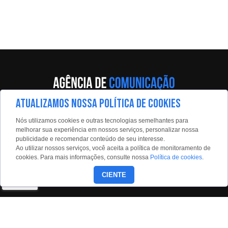
ATUALIZAMOS NOSSA POLÍTICA DE COOKIES
Av. Eng. Caetano Álvares, 55 - 5º andar
Nós utilizamos cookies e outras tecnologias semelhantes para
Limão, São Paulo, 02598-900
melhorar sua experiência em nossos serviços, personalizar nossa
publicidade e recomendar conteúdo de seu interesse.
Contato:
Ao utilizar nossos serviços, você aceita a política de monitoramento de
estadaoconteudo@estadao.com
cookies. Para mais informações, consulte nossa
Política de cookies
.
(11)99350-0439
CIENTE
Siga nossas redes: