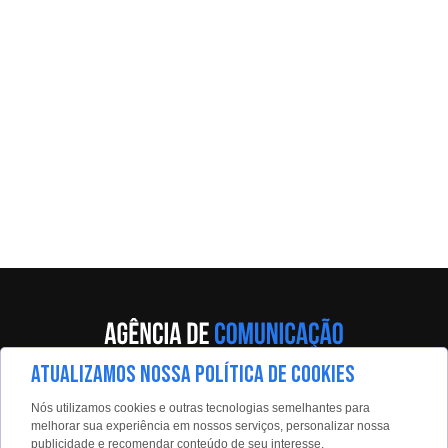
ATUALIZAMOS NOSSA POLÍTICA DE COOKIES
Av. Eng. Caetano Álvares, 55 - 5º andar
Nós utilizamos cookies e outras tecnologias semelhantes para
Limão, São Paulo, 02598-900
melhorar sua experiência em nossos serviços, personalizar nossa
publicidade e recomendar conteúdo de seu interesse.