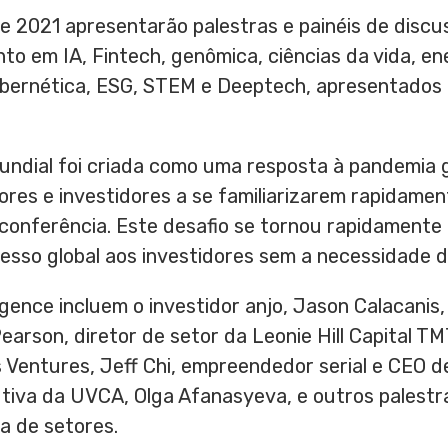
 2021 apresentarão palestras e painéis de discu
to em IA, Fintech, genômica, ciências da vida, en
ibernética, ESG, STEM e Deeptech, apresentados
undial foi criada como uma resposta à pandemia g
res e investidores a se familiarizarem rapidamen
conferência. Este desafio se tornou rapidament
sso global aos investidores sem a necessidade de
gence incluem o investidor anjo,
Jason Calacanis
Pearson
, diretor de setor da Leonie Hill Capital 
s Ventures,
Jeff Chi
, empreendedor serial e CEO d
cutiva da UVCA,
Olga Afanasyeva
, e outros palest
a de setores.