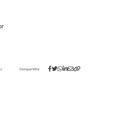
or
to
Compartilhe