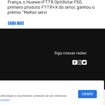
França, o Huawei iFTTR OptiXstar F50,
primeiro produto FTTR+X do setor, ganhou o
prêmio "Melhor servi
SAIBA MAIS
Siga nossas redes:
.
CIENTE
publicidade e recomendar conteúdo de seu interesse.
 cookies
.