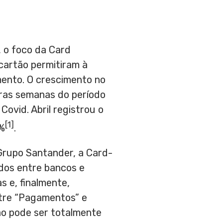
 o foco da Card
cartão permitiram à
mento. O crescimento no
ras semanas do período
ovid. Abril registrou o
[1]
5%
.
Grupo Santander
, a Card-
dos entre bancos e
s e, finalmente,
ntre “Pagamentos” e
ão pode ser totalmente