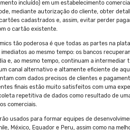
amento incluído) em um estabelecimento comercia
pode, mediante autorização do cliente, obter det
 cartões cadastrados e, assim, evitar perder pa
m o cartão existente.
mics tão poderosa é que todas as partes na plat
s imediatos ao mesmo tempo: os bancos recupera
 dia e, ao mesmo tempo, continuam a intermediar 
um canal alternativo e altamente eficiente de aqui
tam com dados precisos de clientes e pagamento
ientes finais estão muito satisfeitos com uma exp
 coleta repetitiva de dados como resultado de um
os comerciais.
rão usados para formar equipes de desenvolvimen
hile
, México,
Equador
e
Peru
, assim como na melh