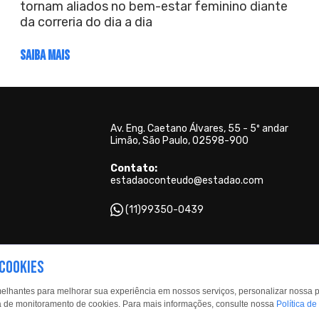
tornam aliados no bem-estar feminino diante
da correria do dia a dia
SAIBA MAIS
Av. Eng. Caetano Álvares, 55 - 5º andar
Limão, São Paulo, 02598-900
Contato:
estadaoconteudo@estadao.com
(11)99350-0439
Copyright © 2026 - Todos os direitos reservados para o Grupo Estado
 COOKIES
melhantes para melhorar sua experiência em nossos serviços, personalizar nossa 
tica de monitoramento de cookies. Para mais informações, consulte nossa
Política de