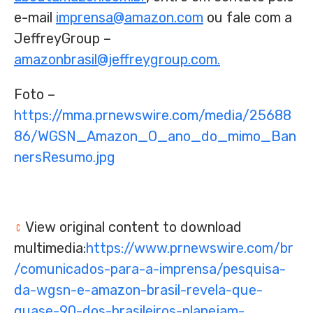
e-mail
imprensa@amazon.com
ou fale com a
JeffreyGroup –
amazonbrasil@jeffreygroup.com.
Foto –
https://mma.prnewswire.com/media/25688
86/WGSN_Amazon_O_ano_do_mimo_Ban
nersResumo.jpg
View original content to download
multimedia:
https://www.prnewswire.com/br
/comunicados-para-a-imprensa/pesquisa-
da-wgsn-e-amazon-brasil-revela-que-
quase-90-dos-brasileiros-planejam-