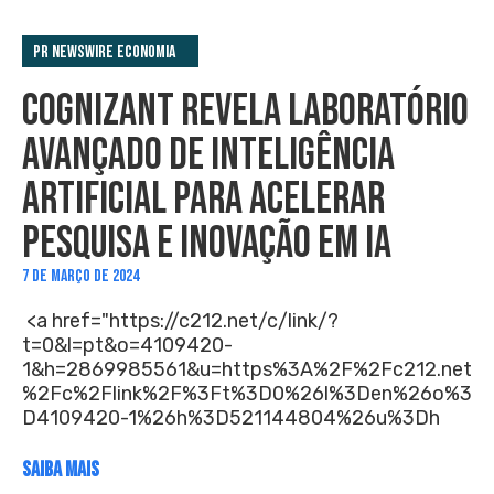
PR Newswire Economia
COGNIZANT REVELA LABORATÓRIO
AVANÇADO DE INTELIGÊNCIA
ARTIFICIAL PARA ACELERAR
PESQUISA E INOVAÇÃO EM IA
7 DE MARÇO DE 2024
<a href="https://c212.net/c/link/?
t=0&l=pt&o=4109420-
1&h=2869985561&u=https%3A%2F%2Fc212.net
%2Fc%2Flink%2F%3Ft%3D0%26l%3Den%26o%3
D4109420-1%26h%3D521144804%26u%3Dh
SAIBA MAIS