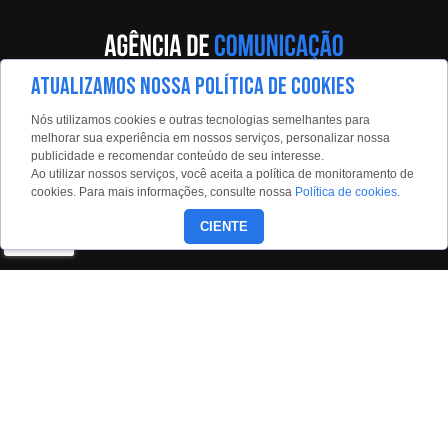
ATUALIZAMOS NOSSA POLÍTICA DE COOKIES
Av. Eng. Caetano Álvares, 55 - 5º andar
Nós utilizamos cookies e outras tecnologias semelhantes para
Limão, São Paulo, 02598-900
melhorar sua experiência em nossos serviços, personalizar nossa
publicidade e recomendar conteúdo de seu interesse.
Contato:
Ao utilizar nossos serviços, você aceita a política de monitoramento de
estadaoconteudo@estadao.com
cookies. Para mais informações, consulte nossa
Política de cookies
.
(11)99350-0439
CIENTE
Siga nossas redes:
Copyright © 2026 - Todos os direitos reservados para o Grupo
Estado.