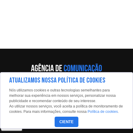
ATUALIZAMOS NOSSA POLÍTICA DE COOKIES
Av. Eng. Caetano Álvares, 55 - 5º andar
Nós utilizamos cookies e outras tecnologias semelhantes para
Limão, São Paulo, 02598-900
melhorar sua experiência em nossos serviços, personalizar nossa
publicidade e recomendar conteúdo de seu interesse.
Contato:
Ao utilizar nossos serviços, você aceita a política de monitoramento de
estadaoconteudo@estadao.com
cookies. Para mais informações, consulte nossa
Política de cookies
.
(11)99350-0439
CIENTE