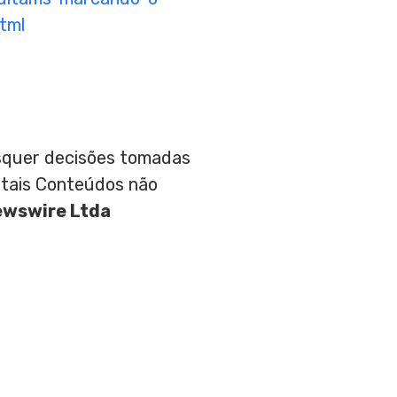
tml
aisquer decisões tomadas
 tais Conteúdos não
ewswire Ltda