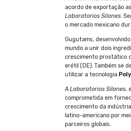
acordo de exportação a
Laboratorios Silanes
. S
o mercado mexicano dura
Gugutams, desenvolvido 
mundo a unir dois ingred
crescimento prostático 
erétil (DE). Também se d
utilizar a tecnologia
Pol
A
Laboratorios Silanes
,
comprometida em fornece
crescimento da indústri
latino-americano por mei
parceiros globais.