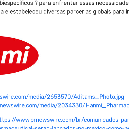
biespecíficos ? para enfrentar essas necessidad
ta e estabeleceu diversas parcerias globais para 
wswire.com/media/2653570/Aditams_Photo.jpg
prnewswire.com/media/2034330/Hanmi_Pharmace
ttps://www.prnewswire.com/br/comunicados-par
rmaceutical-serao-lancados-no-mexico-como-a