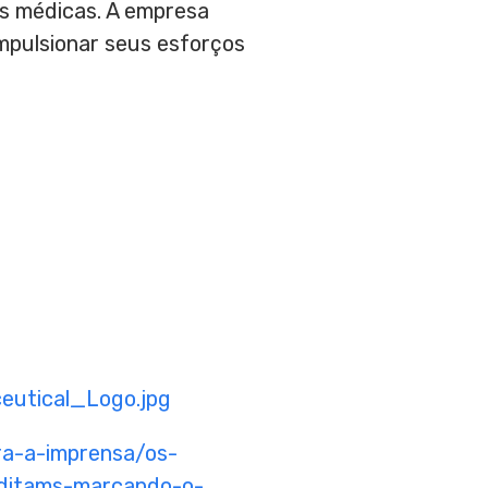
es médicas. A empresa
impulsionar seus esforços
utical_Logo.jpg
a-a-imprensa/os-
ditams-marcando-o-