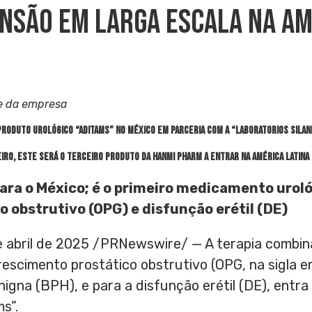
nsão Em Larga Escala Na Am
e da empresa
 produto urológico “Aditams” no México em parceria com a “Laboratorios Sila
iro, este será o terceiro produto da
Hanmi Pharm
a entrar na América Latina
ara o México; é o primeiro medicamento urol
 obstrutivo (OPG) e disfunção erétil (DE)
e abril de 2025
/PRNewswire/ — A terapia combin
escimento prostático obstrutivo (OPG, na sigla em
enigna (BPH), e para a disfunção erétil (DE), ent
s”.