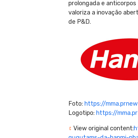
prolongada e anticorpos 
valoriza a inovação aber
de P&D.
Foto:
https://mma.prne
Logotipo:
https://mma.
View original content:
h
gugutams-da-hanmi-pha