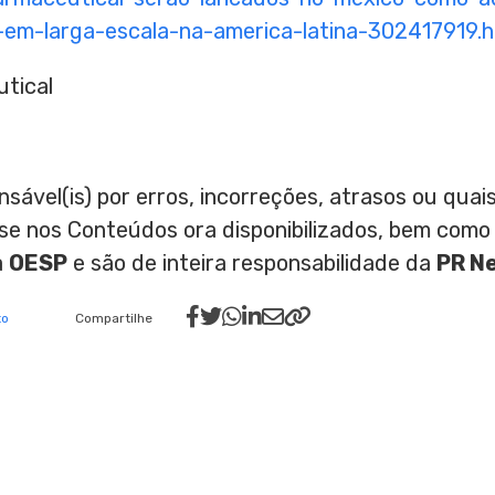
-em-larga-escala-na-america-latina-302417919.h
tical
nsável(is) por erros, incorreções, atrasos ou qu
ase nos Conteúdos ora disponibilizados, bem como
a
OESP
e são de inteira responsabilidade da
PR N
to
Compartilhe