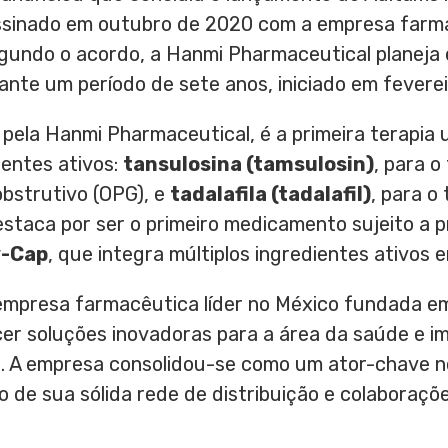
ssinado em outubro de 2020 com a empresa farm
egundo o acordo, a Hanmi Pharmaceutical planej
nte um período de sete anos, iniciado em feverei
pela Hanmi Pharmaceutical, é a primeira terapia 
ientes ativos:
tansulosina (tamsulosin)
, para 
obstrutivo (OPG), e
tadalafila (tadalafil)
, para o
estaca por ser o primeiro medicamento sujeito a p
y-Cap
, que integra múltiplos ingredientes ativos
 empresa farmacêutica líder no México fundada e
r soluções inovadoras para a área da saúde e im
a. A empresa consolidou-se como um ator-chave 
o de sua sólida rede de distribuição e colaboraç