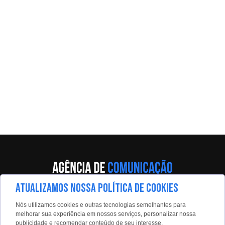
ATUALIZAMOS NOSSA POLÍTICA DE COOKIES
Av. Eng. Caetano Álvares, 55 - 5º andar
Nós utilizamos cookies e outras tecnologias semelhantes para
Limão, São Paulo, 02598-900
melhorar sua experiência em nossos serviços, personalizar nossa
publicidade e recomendar conteúdo de seu interesse.