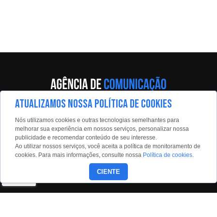
ATUALIZAMOS NOSSA POLÍTICA DE COOKIES
Av. Eng. Caetano Álvares, 55 - 5º andar
Nós utilizamos cookies e outras tecnologias semelhantes para
Limão, São Paulo, 02598-900
melhorar sua experiência em nossos serviços, personalizar nossa
publicidade e recomendar conteúdo de seu interesse.
Contato:
Ao utilizar nossos serviços, você aceita a política de monitoramento de
estadaoconteudo@estadao.com
cookies. Para mais informações, consulte nossa
Política de cookies
.
(11)99350-0439
CIENTE
Siga nossas redes: