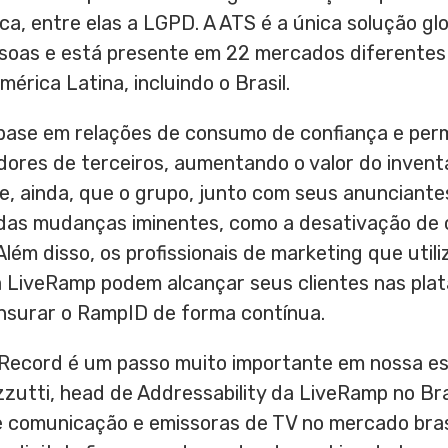
ca, entre elas a LGPD. A ATS é a única solução glo
soas e está presente em 22 mercados diferentes
mérica Latina, incluindo o Brasil.
base em relações de consumo de confiança e per
adores de terceiros, aumentando o valor do invent
e, ainda, que o grupo, junto com seus anunciante
das mudanças iminentes, como a desativação de c
Além disso, os profissionais de marketing que uti
 LiveRamp podem alcançar seus clientes nas pla
ensurar o RampID de forma contínua.
Record
é um passo muito importante em nossa es
azzutti, head de Addressability da LiveRamp no Br
de comunicação e emissoras de TV no mercado brasi