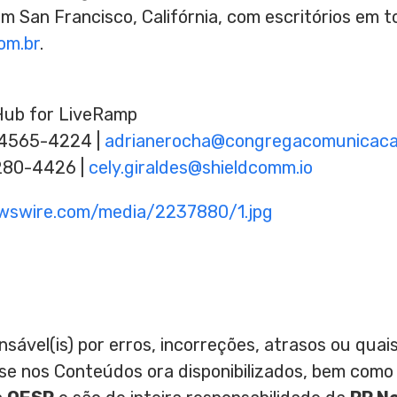
 em
San Francisco
, Califórnia, com escritórios em 
om.br
.
Hub for LiveRamp
94565-4224 |
adrianerocha@congregacomunicaca
280-4426 |
cely.giraldes@shieldcomm.io
ewswire.com/media/2237880/1.jpg
nsável(is) por erros, incorreções, atrasos ou qu
ase nos Conteúdos ora disponibilizados, bem como