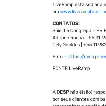
LiveRamp está sediada
em
www.liverampbrasil.c
CONTATOS:
Shield e Congrega – PR 
Adriane Rocha
– 55-11-
Cely Giraldes
| +55 11 98
Foto –
https://mma.prn
FONTE LiveRamp
A
OESP
não é(são) respo
por seus clientes com b