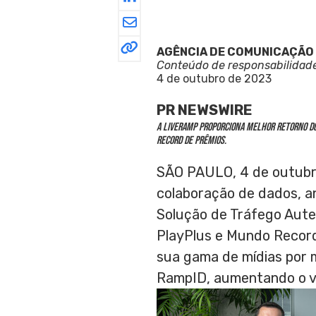
AGÊNCIA DE COMUNICAÇÃO
Conteúdo de responsabilidad
4 de outubro de 2023
PR NEWSWIRE
A LiveRamp proporciona melhor retorno do
Record de Prêmios.
SÃO PAULO
,
4 de outub
colaboração de dados, 
Solução de Tráfego Auten
PlayPlus e Mundo Record
sua gama de mídias por 
RampID, aumentando o va