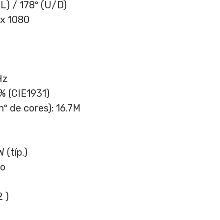
/L) / 178º (U/D)
 x 1080
Hz
% (CIE1931)
nº de cores):
16.7M
(típ.)
no
 )