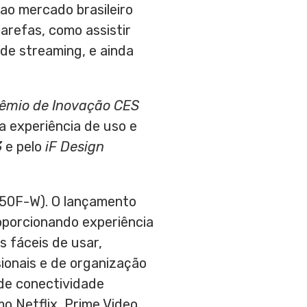
ao mercado brasileiro
tarefas, como assistir
 de streaming, e ainda
êmio de Inovação
CES
a experiência de uso e
3
e pelo
iF Design
R50F-W). O lançamento
porcionando experiência
s fáceis de usar,
ssionais e de organização
 de conectividade
o Netflix, Prime Video,