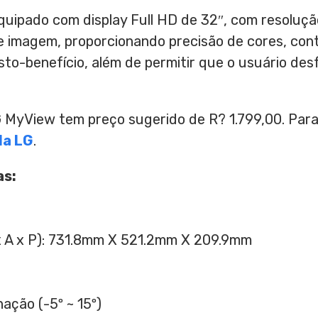
equipado com display Full HD de 32″, com resoluç
 imagem, proporcionando precisão de cores, contr
to-benefício, além de permitir que o usuário des
 MyView tem preço sugerido de R? 1.799,00. Para
da LG
.
as:
x A x P): 731.8mm X 521.2mm X 209.9mm
nação (-5º ~ 15º)