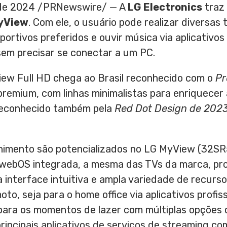
 de 2024
/PRNewswire/ — A
LG Electronics
traz 
yView
. Com ele, o usuário pode realizar diversas 
sportivos preferidos e ouvir música via aplicativos
em precisar se conectar a um PC.
ew Full HD chega ao Brasil reconhecido com o
Pr
premium, com linhas minimalistas para enriquecer 
reconhecido também pela
Red Dot Design de 202
nimento são potencializados no LG MyView (32S
webOS integrada, a mesma das TVs da marca, pro
 interface intuitiva e ampla variedade de recurso
moto, seja para o home office via aplicativos profi
 para os momentos de lazer com múltiplas opções
incipais aplicativos de serviços de streaming com