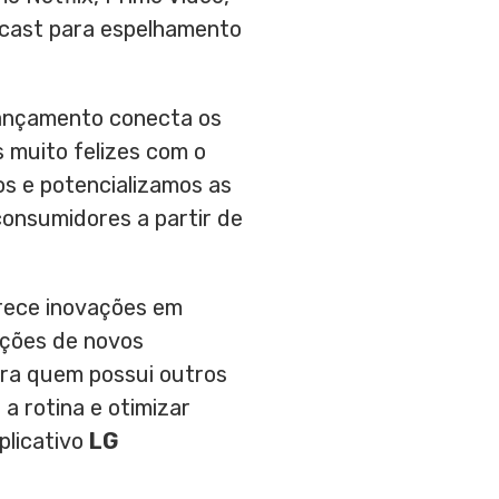
racast para espelhamento
 lançamento conecta os
 muito felizes com o
s e potencializamos as
consumidores a partir de
rece inovações em
ações de novos
ara quem possui outros
a rotina e otimizar
plicativo
LG