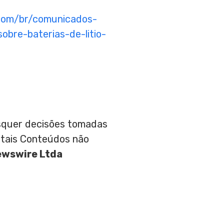
com/br/comunicados-
bre-baterias-de-litio-
aisquer decisões tomadas
 tais Conteúdos não
ewswire Ltda