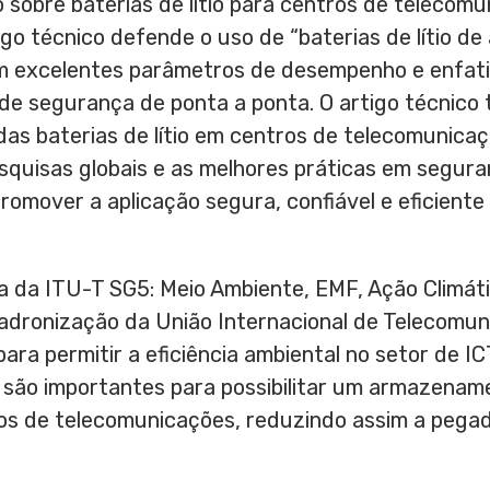
o sobre baterias de lítio para centros de telecomu
go técnico defende o uso de “baterias de lítio de 
m excelentes parâmetros de desempenho e enfati
de segurança de ponta a ponta. O artigo técnico
as baterias de lítio em centros de telecomunicaç
squisas globais e as melhores práticas em seguran
romover a aplicação segura, confiável e eficiente d
 da ITU-T SG5: Meio Ambiente, EMF, Ação Climáti
padronização da União Internacional de Telecomu
a permitir a eficiência ambiental no setor de ICT.
 são importantes para possibilitar um armazenam
ros de telecomunicações, reduzindo assim a pega