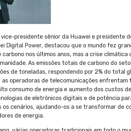
, vice-presidente sênior da Huawei e presidente d
ei Digital Power, destacou que o mundo fez gran
 carbono nos últimos anos, mas a crise climática
umanidade. As emissões totais de carbono do set
ões de toneladas, respondendo por 2% do total gl
, as operadoras de telecomunicações enfrentam t
lto consumo de energia e aumento dos custos de
cnologias de eletrônicos digitais e de potência pa
s os cenários, ajudando-os a se transformar de 
dores de energia.
Yang
, várias operadoras tradicionais em todo o m