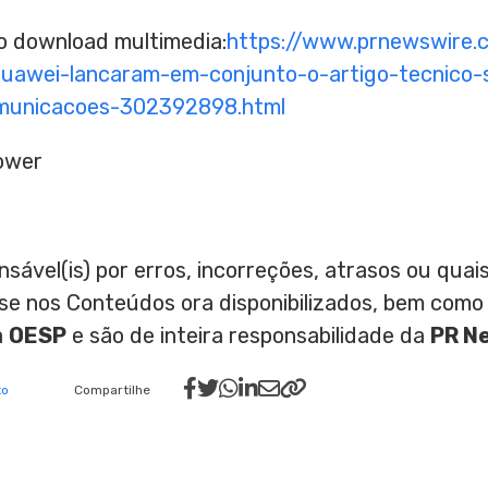
to download multimedia:
https://www.prnewswire.
uawei-lancaram-em-conjunto-o-artigo-tecnico-so
omunicacoes-302392898.html
ower
nsável(is) por erros, incorreções, atrasos ou qu
ase nos Conteúdos ora disponibilizados, bem como
a
OESP
e são de inteira responsabilidade da
PR N
to
Compartilhe