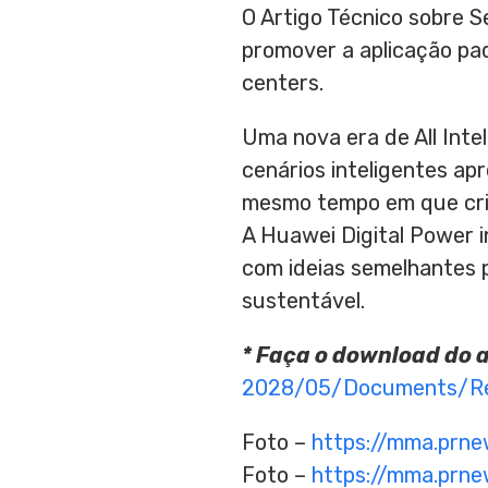
O Artigo Técnico sobre 
promover a aplicação pad
centers.
Uma nova era de All Inte
cenários inteligentes a
mesmo tempo em que cria
A Huawei Digital Power i
com ideias semelhantes p
sustentável.
* Faça o download do a
2028/05/Documents/Rep
Foto –
https://mma.prn
Foto –
https://mma.prn