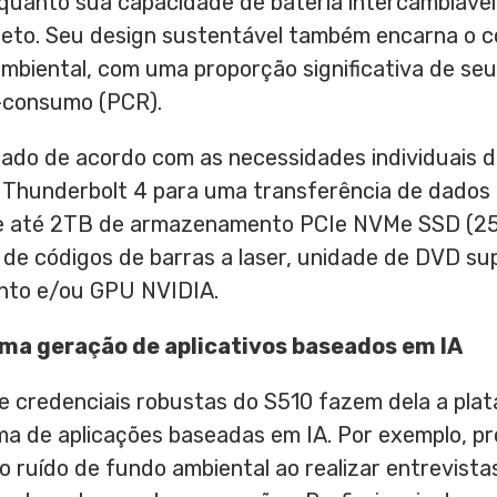
enquanto sua capacidade de bateria intercambiáv
leto. Seu design sustentável também encarna o 
mbiental, com uma proporção significativa de se
s-consumo (PCR).
rado de acordo com as necessidades individuais d
 Thunderbolt 4 para uma transferência de dados 
 e até 2TB de armazenamento PCIe NVMe SSD (256
 de códigos de barras a laser, unidade de DVD su
nto e/ou GPU NVIDIA.
ma geração de aplicativos baseados em IA
 e credenciais robustas do S510 fazem dela a pl
a de aplicações baseadas em IA. Por exemplo, pr
o ruído de fundo ambiental ao realizar entrevist