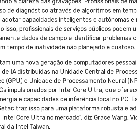
ndo a clareza das gravações. Profissionais de 
so de diagnóstico através de algoritmos em temp
adotar capacidades inteligentes e autônomas e 
 isso, profissionais de serviços públicos podem 
damente dados de campo e identificar problemas cr
m tempo de inatividade não planejado e custoso.
ntam uma nova geração de computadores pessoai
 de IA distribuídas na Unidade Central de Proce
co (GPU) e Unidade de Processamento Neural (NP
s impulsionados por Intel Core Ultra, que ofere
energia e capacidades de inferência local no PC.
etac traz isso para uma plataforma robusta e ad
 Intel Core Ultra no mercado”, diz
Grace Wang
, V
al da Intel Taiwan.