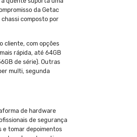
el a quente suporta uma
compromisso da Getac
u chassi composto por
o cliente, com opções
mais rápida, até 64GB
GB de série). Outras
per multi, segunda
ataforma de hardware
ofissionais de segurança
as e tomar depoimentos