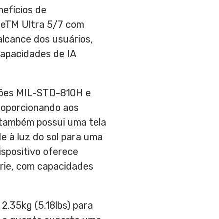
nefícios de
reTM Ultra 5/7 com
lcance dos usuários,
capacidades de IA
ações MIL-STD-810H e
proporcionando aos
0 também possui uma tela
de à luz do sol para uma
ispositivo oferece
érie, com capacidades
2.35kg (5.18lbs) para