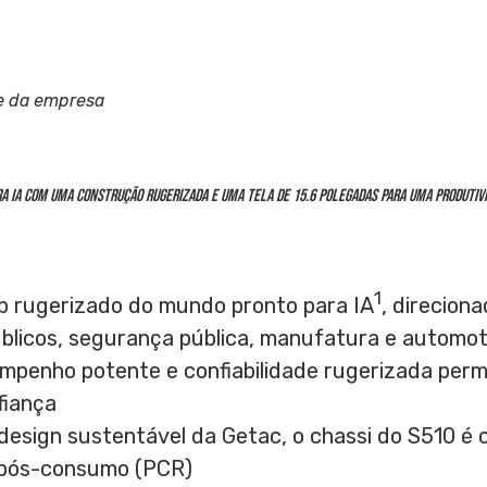
e da empresa
ra IA com uma construção rugerizada e uma tela de 15.6 polegadas para uma produti
1
op rugerizado do mundo pronto para IA
, direciona
úblicos, segurança pública, manufatura e automot
enho potente e confiabilidade rugerizada permite
fiança
design sustentável da Getac, o chassi do S510 é
s pós-consumo (PCR)