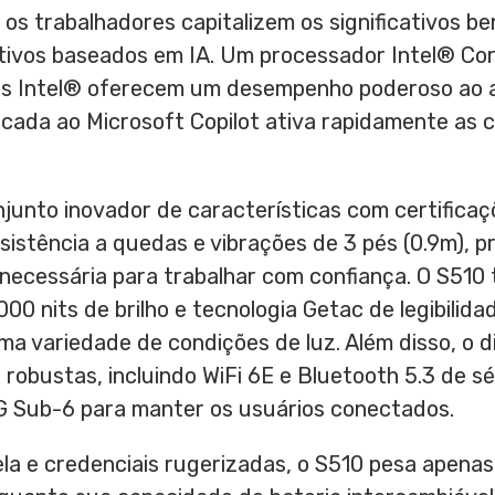
os trabalhadores capitalizem os significativos be
ativos baseados em IA. Um processador Intel® Co
cos Intel® oferecem um desempenho poderoso ao a
cada ao Microsoft Copilot ativa rapidamente as 
junto inovador de características com certific
istência a quedas e vibrações de 3 pés (
0.9m
), 
 necessária para trabalhar com confiança. O S51
00 nits de brilho e tecnologia Getac de legibilida
ma variedade de condições de luz. Além disso, o d
robustas, incluindo WiFi 6E e Bluetooth 5.3 de s
G Sub-6 para manter os usuários conectados.
a e credenciais rugerizadas, o S510 pesa apenas 