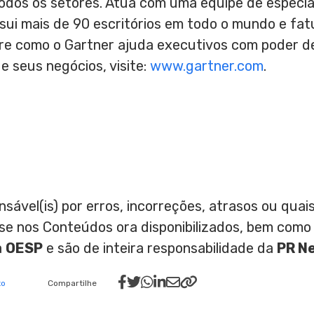
odos os setores. Atua com uma equipe de especia
ssui mais de 90 escritórios em todo o mundo e fa
bre como o Gartner ajuda executivos com poder d
e seus negócios, visite:
www.gartner.com
.
nsável(is) por erros, incorreções, atrasos ou qu
ase nos Conteúdos ora disponibilizados, bem como
a
OESP
e são de inteira responsabilidade da
PR N
to
Compartilhe