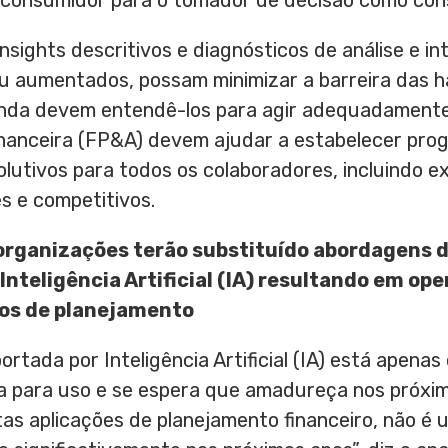
 consumidor para o tomador de decisão como con
nsights descritivos e diagnósticos de análise e in
 aumentados, possam minimizar a barreira das hab
nda devem entendê-los para agir adequadamente.
financeira (FP&A) devem ajudar a estabelecer pro
lutivos para todos os colaboradores, incluindo e
 e competitivos.
organizações terão substituído abordagens 
 Inteligência Artificial (IA) resultando em o
pos de planejamento
rtada por Inteligência Artificial (IA) está apen
ta para uso e se espera que amadureça nos próxi
tas aplicações de planejamento financeiro, não 