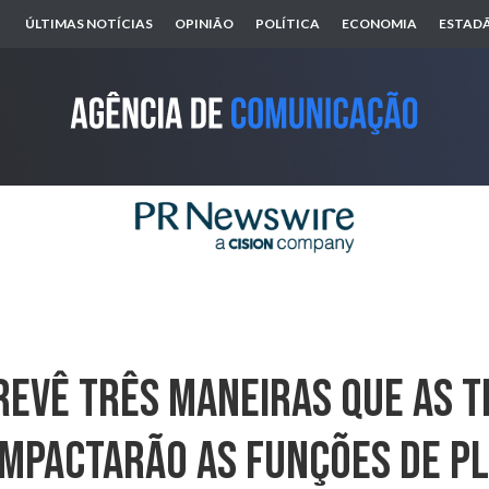
ÚLTIMAS NOTÍCIAS
OPINIÃO
POLÍTICA
ECONOMIA
ESTADÃ
evê Três Maneiras Que As 
mpactarão As Funções De P