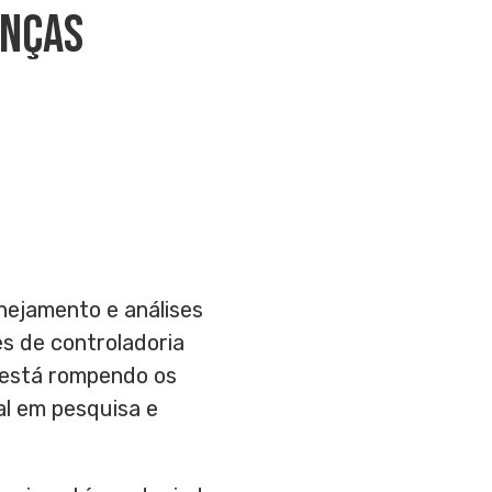
anças
ejamento e análises
res de controladoria
e está rompendo os
ial em pesquisa e