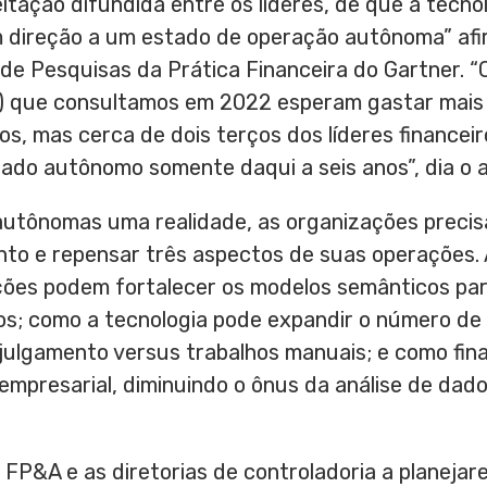
tação difundida entre os líderes, de que a tecno
m direção a um estado de operação autônoma” af
r de Pesquisas da Prática Financeira do Gartner.
) que consultamos em 2022 esperam gastar mais em
nos, mas cerca de dois terços dos líderes finance
do autônomo somente daqui a seis anos”, dia o a
autônomas uma realidade, as organizações precis
ento e repensar três aspectos de suas operações.
ções podem fortalecer os modelos semânticos par
os; como a tecnologia pode expandir o número de 
julgamento versus trabalhos manuais; e como f
empresarial, diminuindo o ônus da análise de dad
e FP&A e as diretorias de controladoria a planejar