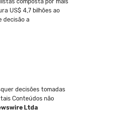
listas composta por mais
tura
US$ 4,7
bilhões ao
e decisão a
aisquer decisões tomadas
 tais Conteúdos não
ewswire Ltda