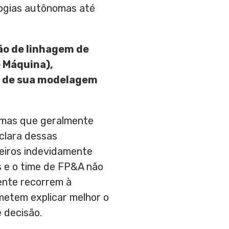
logias autônomas até
ão de linhagem de
e Máquina),
os de sua modelagem
temas que geralmente
clara dessas
eiros indevidamente
 e o time de FP&A não
ente recorrem à
metem explicar melhor o
 decisão.