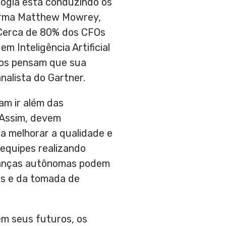
logia está conduzindo os
irma
Matthew Mowrey
,
 “Cerca de 80% dos CFOs
 Inteligência Artificial
iros pensam que sua
nalista do Gartner.
am ir além das
 Assim, devem
a melhorar a qualidade e
equipes realizando
inanças autônomas podem
os e da tomada de
em seus futuros, os