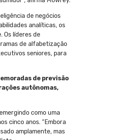
sumidor”, afirma Mowrey.
teligência de negócios
ilidades analíticas, os
 Os líderes de
gramas de alfabetização
xecutivos seniores, para
demoradas de previsão
perações autônomas,
as emergindo como uma
mos cinco anos. “Embora
é usado amplamente, mas