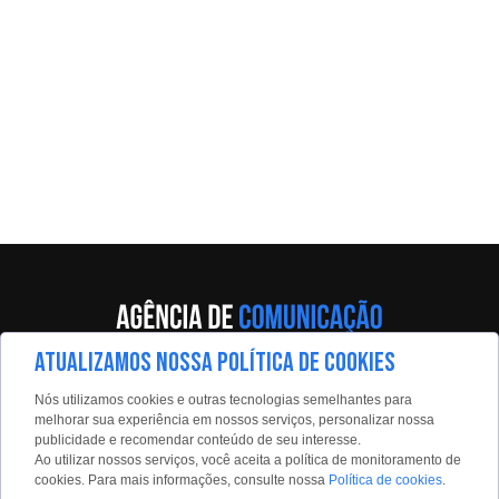
ATUALIZAMOS NOSSA POLÍTICA DE COOKIES
Av. Eng. Caetano Álvares, 55 - 5º andar
Nós utilizamos cookies e outras tecnologias semelhantes para
Limão, São Paulo, 02598-900
melhorar sua experiência em nossos serviços, personalizar nossa
publicidade e recomendar conteúdo de seu interesse.
Contato:
Ao utilizar nossos serviços, você aceita a política de monitoramento de
estadaoconteudo@estadao.com
cookies. Para mais informações, consulte nossa
Política de cookies
.