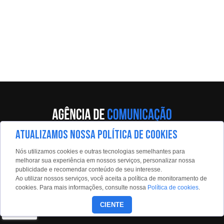
ATUALIZAMOS NOSSA POLÍTICA DE COOKIES
Av. Eng. Caetano Álvares, 55 - 5º andar
Nós utilizamos cookies e outras tecnologias semelhantes para
Limão, São Paulo, 02598-900
melhorar sua experiência em nossos serviços, personalizar nossa
publicidade e recomendar conteúdo de seu interesse.
Contato:
Ao utilizar nossos serviços, você aceita a política de monitoramento de
estadaoconteudo@estadao.com
cookies. Para mais informações, consulte nossa
Política de cookies
.
(11)99350-0439
CIENTE