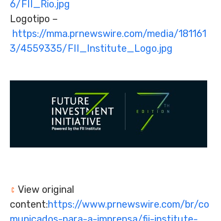
6/FII_Rio.jpg
Logotipo –
https://mma.prnewswire.com/media/181161
3/4559335/FII_Institute_Logo.jpg
View original
content:
https://www.prnewswire.com/br/co
municados-para-a-imprensa/fii-institute-