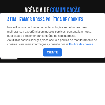
ATUALIZAMOS NOSSA POLÍTICA DE COOKIES
Av. Eng. Caetano Álvares, 55 - 5º andar
Nós utilizamos cookies e outras tecnologias semelhantes para
Limão, São Paulo, 02598-900
melhorar sua experiência em nossos serviços, personalizar nossa
publicidade e recomendar conteúdo de seu interesse.
Contato:
Ao utilizar nossos serviços, você aceita a política de monitoramento de
estadaoconteudo@estadao.com
cookies. Para mais informações, consulte nossa
Política de cookies
.
(11)99350-0439
CIENTE
Siga nossas redes:
Copyright © 2026 - Todos os direitos reservados para o Grupo
Estado.