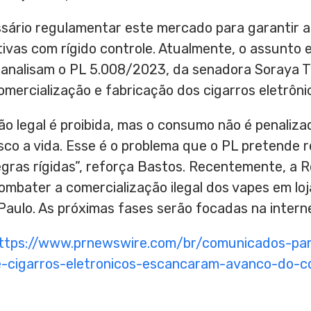
ssário regulamentar este mercado para garantir a
tivas com rígido controle. Atualmente, o assunto
analisam o PL 5.008/2023, da senadora Soraya T
omercialização e fabricação dos cigarros eletrôni
o legal é proibida, mas o consumo não é penalizad
sco a vida. Esse é o problema que o PL pretende r
ras rígidas”, reforça Bastos. Recentemente, a Re
ombater a comercialização ilegal dos vapes em loj
aulo. As próximas fases serão focadas na internet
ttps://www.prnewswire.com/br/comunicados-pa
-cigarros-eletronicos-escancaram-avanco-do-com