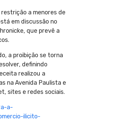
 restrição a menores de
 está em discussão no
hronicke, que prevê a
cos.
o, a proibição se torna
esolver, definindo
ceita realizou a
as na Avenida Paulista e
, sites e redes sociais.
ra-a-
ercio-ilicito-