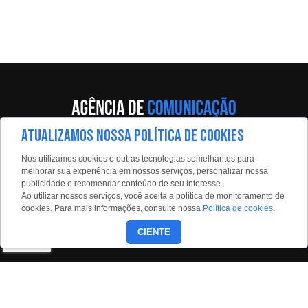
ATUALIZAMOS NOSSA POLÍTICA DE COOKIES
Av. Eng. Caetano Álvares, 55 - 5º andar
Nós utilizamos cookies e outras tecnologias semelhantes para
Limão, São Paulo, 02598-900
melhorar sua experiência em nossos serviços, personalizar nossa
publicidade e recomendar conteúdo de seu interesse.
Contato:
Ao utilizar nossos serviços, você aceita a política de monitoramento de
estadaoconteudo@estadao.com
cookies. Para mais informações, consulte nossa
Política de cookies
.
(11)99350-0439
CIENTE
Siga nossas redes: