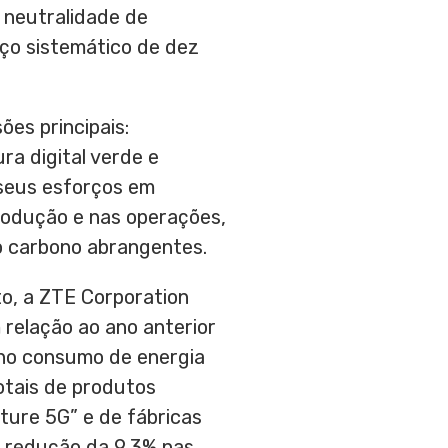
 neutralidade de
ço sistemático de dez
es principais:
ra digital verde e
 seus esforços em
rodução e nas operações,
o carbono abrangentes.
, a ZTE Corporation
relação ao ano anterior
 no consumo de energia
otais de produtos
ture 5G” e de fábricas
a redução da 9,3% nas