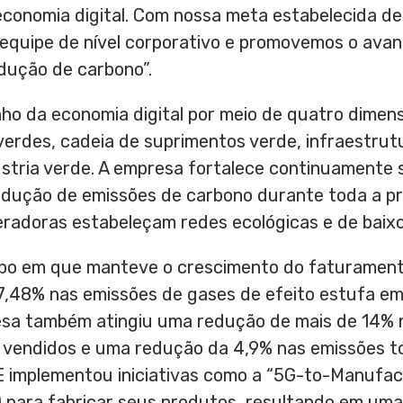
economia digital. Com nossa meta estabelecida de
quipe de nível corporativo e promovemos o avan
edução de carbono”.
o da economia digital por meio de quatro dimensõ
erdes, cadeia de suprimentos verde, infraestrutu
stria verde. A empresa fortalece continuamente
edução de emissões de carbono durante toda a p
eradoras estabeleçam redes ecológicas e de baix
o em que manteve o crescimento do faturamento
7,48% nas emissões de gases de efeito estufa em 
presa também atingiu uma redução de mais de 14%
 vendidos e uma redução da 4,9% nas emissões t
E implementou iniciativas como a “5G-to-Manufac
 para fabricar seus produtos, resultando em um