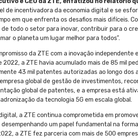
cutivo e CEO da ZTE, enfatizou no relatório q
de incentivadora da economia digital e se esfor
mpo em que enfrenta os desafios mais difíceis. C
 de todo o setor para inovar, contribuir para o 
rmar o planeta um lugar melhor para todos”.
ompromisso da ZTE com a inovação independente 
de 2022, a ZTE havia acumulado mais de 85 mil pe
mente 43 mil patentes autorizadas ao longo dos a
 empresa global de gestão de investimentos, re
entação global de patentes, e a empresa está ati
adronização da tecnologia 5G em escala global.
 digital, a ZTE continua comprometida em promove
es, desempenhando um papel fundamental na form
 2022, a ZTE fez parceria com mais de 500 empres