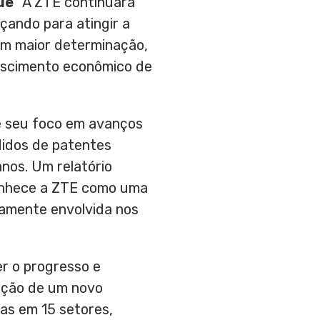
ue
“A ZTE continuará
çando para atingir a
om maior determinação,
crescimento econômico de
e seu foco em avanços
didos de patentes
nos. Um relatório
conhece a ZTE como uma
vamente envolvida nos
r o progresso e
ação de um novo
as em 15 setores,