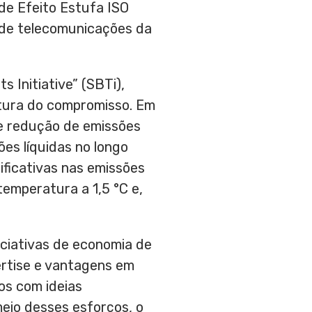
de Efeito Estufa ISO
 de telecomunicações da
 Initiative” (SBTi),
atura do compromisso. Em
de redução de emissões
ões líquidas no longo
nificativas nas emissões
temperatura a 1,5 °C e,
ciativas de economia de
ertise e vantagens em
os com ideias
meio desses esforços, o