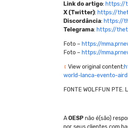
Link do artigo
:
https://
X (Twitter)
:
https://the
Discordância
:
https://
Telegrama
:
https://the
Foto –
https://mma.prn
Foto –
https://mma.prn
View original content:
h
world-lanca-evento-air
FONTE WOLFFUN PTE. L
A
OESP
não é(são) respo
por seus clientes com b