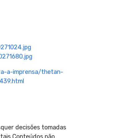
271024.jpg
271680.jpg
a-a-imprensa/thetan-
439.html
aisquer decisões tomadas
 tais Conteúdos não