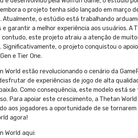
d é desenvolvido pela Wolffun Game, o estúdio po
 embora o projeto tenha sido lançado em março de
. Atualmente, o estúdio está trabalhando arduam
e garantir a melhor experiência aos usuários. A 
s, contudo, este projeto atraiu a atenção de muit
. Significativamente, o projeto conquistou o apo
KGen e Tier One.
 World estão revolucionando o cenário da GameF
desfrutar de experiências de jogo de alta qualid
 paixão. Como consequência, este modelo está se 
so. Para apoiar este crescimento, a Thetan World
ndo aos jogadores a oportunidade de se tornarem
rld agora!
n World aqui: