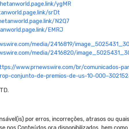
thetanworld.page.link/ygMR
tanworld.page.link/srDt
thetanworld.page.link/N2Q7
tanworld.page.link/EMRJ
ewswire.com/media/2416819/image_5025431_30
ewswire.com/media/2416820/image_5025431_30
ttps://www.prnewswire.com/br/comunicados-par
drop-conjunto-de-premios-de-us-10-000–302152
TD.
nsável(is) por erros, incorreções, atrasos ou qu
ase nos Conteúdos ora disponibilizados, bem como