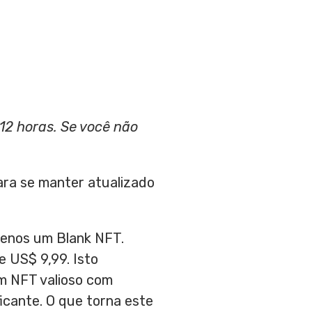
12 horas. Se você não
ara se manter atualizado
 menos um Blank NFT.
de
US$ 9,99
. Isto
m NFT valioso com
ficante. O que torna este