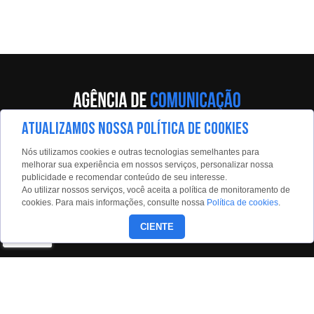
ATUALIZAMOS NOSSA POLÍTICA DE COOKIES
Av. Eng. Caetano Álvares, 55 - 5º andar
Nós utilizamos cookies e outras tecnologias semelhantes para
Limão, São Paulo, 02598-900
melhorar sua experiência em nossos serviços, personalizar nossa
publicidade e recomendar conteúdo de seu interesse.
Contato:
Ao utilizar nossos serviços, você aceita a política de monitoramento de
estadaoconteudo@estadao.com
cookies. Para mais informações, consulte nossa
Política de cookies
.
(11)99350-0439
CIENTE
Siga nossas redes: