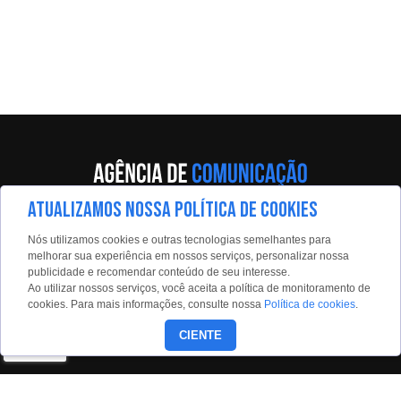
ATUALIZAMOS NOSSA POLÍTICA DE COOKIES
Av. Eng. Caetano Álvares, 55 - 5º andar
Nós utilizamos cookies e outras tecnologias semelhantes para
Limão, São Paulo, 02598-900
melhorar sua experiência em nossos serviços, personalizar nossa
publicidade e recomendar conteúdo de seu interesse.
Contato:
Ao utilizar nossos serviços, você aceita a política de monitoramento de
estadaoconteudo@estadao.com
cookies. Para mais informações, consulte nossa
Política de cookies
.
(11)99350-0439
CIENTE