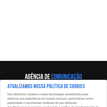
ATUALIZAMOS NOSSA POLÍTICA DE COOKIES
Av. Eng. Caetano Álvares, 55 - 5º andar
Nós utilizamos cookies e outras tecnologias semelhantes para
Limão, São Paulo, 02598-900
melhorar sua experiência em nossos serviços, personalizar nossa
publicidade e recomendar conteúdo de seu interesse.
Contato: