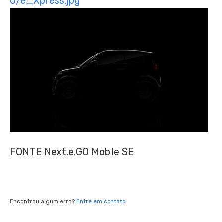
0/e_Xpress.jpg
FONTE Next.e.GO Mobile SE
Encontrou algum erro?
Entre em contato