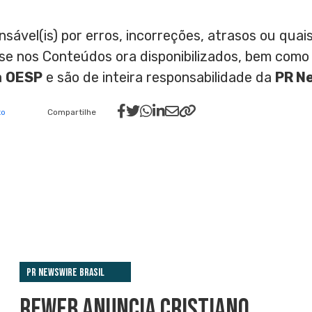
nsável(is) por erros, incorreções, atrasos ou qu
ase nos Conteúdos ora disponibilizados, bem como
a
OESP
e são de inteira responsabilidade da
PR N
to
Compartilhe
PR Newswire Brasil
REWEB ANUNCIA CRISTIANO