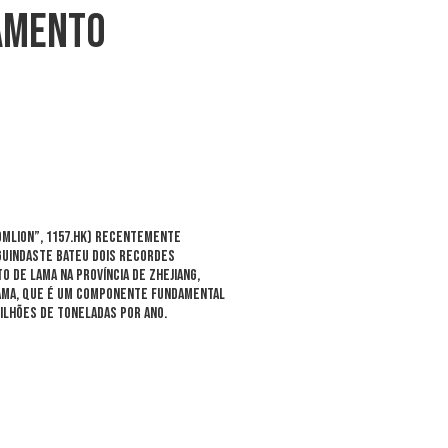
çamento
omlion”, 1157.HK) recentemente
 guindaste bateu dois recordes
to de lama na província de
Zhejiang,
 lama, que é um componente fundamental
milhões de toneladas por ano.