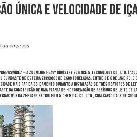
ão Única E Velocidade De I
e da empresa
RNewswire/ — A Zoomlion Heavy Industry Science & Technology Co., Ltd. (“Zo
 guindaste de esteira ZCC89000 de 3.600 toneladas. Entre 3 e 8 de janeiro, o
ocidade mais rápida de içamento durante a instalação de três reatores de lei
parte da construção de uma planta de hidrogenação de resíduos de leito de
riais Nº 3 da Zhejiang Petroleum & Chemical Co., Ltd., com capacidade de 300 