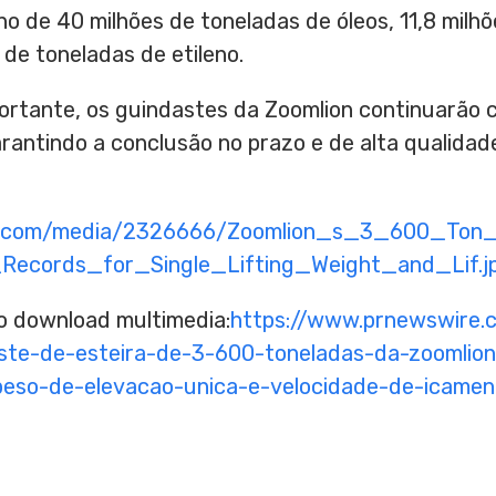
no de 40 milhões de toneladas de óleos, 11,8 milh
 de toneladas de etileno.
ortante, os guindastes da Zoomlion continuarão 
arantindo a conclusão no prazo e de alta qualidade
re.com/media/2326666/Zoomlion_s_3_600_Ton
ecords_for_Single_Lifting_Weight_and_Lif.j
to download multimedia:
https://www.prnewswire.
ste-de-esteira-de-3-600-toneladas-da-zoomlio
peso-de-elevacao-unica-e-velocidade-de-icame