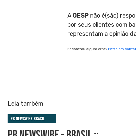
A
OESP
não é(são) respo
por seus clientes com b
representam a opinião d
Encontrou algum erro?
Entre em conta
Leia também
PR Newswire Brasil
PR NEWSWIRE – BRASIL ::