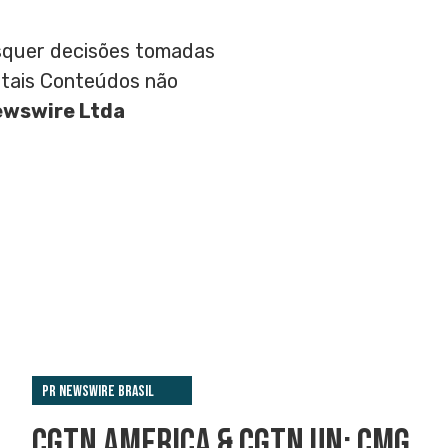
aisquer decisões tomadas
 tais Conteúdos não
ewswire Ltda
PR Newswire Brasil
CGTN AMERICA & CGTN UN: CMG