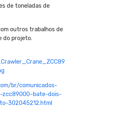
ões de toneladas de
com outros trabalhos de
 do projeto.
_Crawler_Crane_ZCC89
pg
com/br/comunicados-
n-zcc89000–bate-dois-
nto-302045212.html