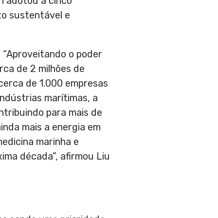
n
adotou a cinco
to sustentável e
. “Aproveitando o poder
erca de 2 milhões de
cerca de 1.000 empresas
indústrias marítimas, a
ntribuindo para mais de
inda mais a energia em
medicina marinha e
xima década”, afirmou
Liu