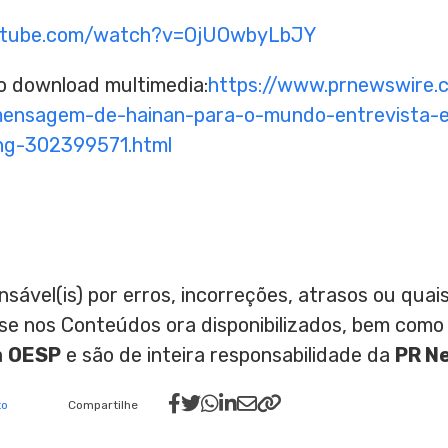
utube.com/watch?v=OjUOwbyLbJY
to download multimedia:
https://www.prnewswire.
mensagem-de-hainan-para-o-mundo-entrevista-e
ing-302399571.html
nsável(is) por erros, incorreções, atrasos ou qu
ase nos Conteúdos ora disponibilizados, bem como
a
OESP
e são de inteira responsabilidade da
PR N
to
Compartilhe