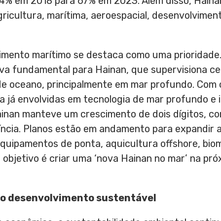
% em 2018 para 67% em 2023. Além disso,
Haina
gricultura, marítima, aeroespacial, desenvolvimen
vimento marítimo se destaca como uma prioridade
tiva fundamental para
Hainan
, que supervisiona c
e oceano, principalmente em mar profundo. Com 
sa já envolvidas em tecnologia de mar profundo e 
inan
manteve um crescimento de dois dígitos, co
íncia. Planos estão em andamento para expandir a
equipamentos de ponta, aquicultura offshore, bio
 objetivo é criar uma ‘nova
Hainan
no mar’ na pró
no desenvolvimento sustentável