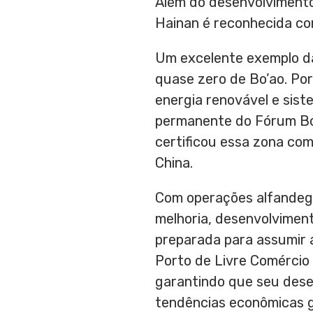
Além do desenvolvimento
Hainan
é reconhecida co
Um excelente exemplo da
quase zero de Bo’ao. Por
energia renovável e sist
permanente do Fórum Bo’
certificou essa zona co
China
.
Com operações alfandegá
melhoria, desenvolviment
preparada para assumir a
Porto
de Livre Comércio 
garantindo que seu dese
tendências econômicas g