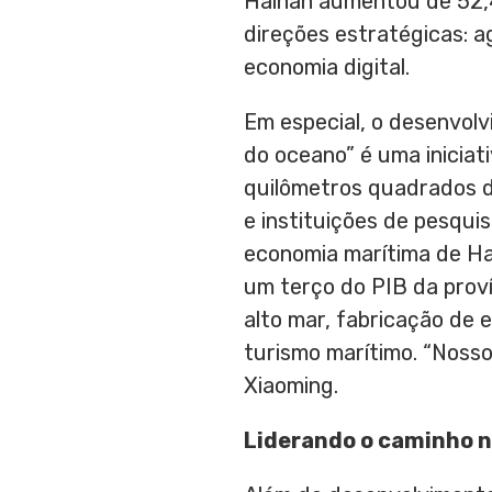
Hainan
aumentou de 52,4
direções estratégicas: a
economia digital.
Em especial, o desenvol
do oceano” é uma inicia
quilômetros quadrados d
e instituições de pesqui
economia marítima de
Ha
um terço do PIB da prov
alto mar, fabricação de 
turismo marítimo. “Nosso
Xiaoming
.
Liderando o caminho 