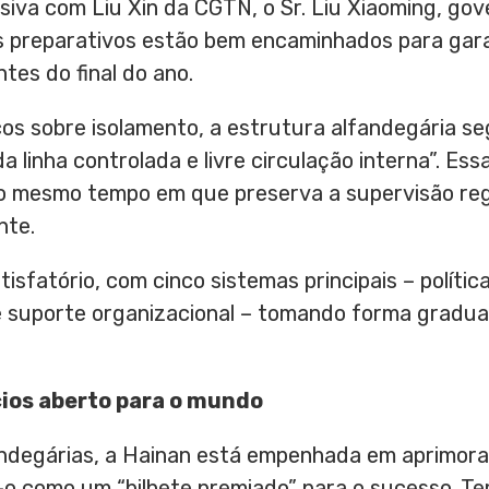
siva com Liu Xin da CGTN, o Sr.
Liu Xiaoming
, gov
s preparativos estão bem encaminhados para gar
es do final do ano.
os sobre isolamento, a estrutura alfandegária s
 linha controlada e livre circulação interna”. Essa
ao mesmo tempo em que preserva a supervisão reg
nte.
isfatório, com cinco sistemas principais – política
 e suporte organizacional – tomando forma gradual
ios aberto para o mundo
ndegárias, a
Hainan
está empenhada em aprimora
o como um “bilhete premiado” para o sucesso. T