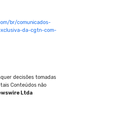
com/br/comunicados-
xclusiva-da-cgtn-com-
aisquer decisões tomadas
 tais Conteúdos não
ewswire Ltda