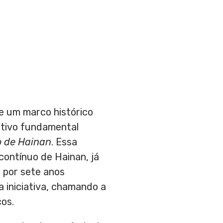
e um marco histórico
etivo fundamental
o de
Hainan
. Essa
 contínuo de
Hainan
, já
a por sete anos
a iniciativa, chamando a
cos.