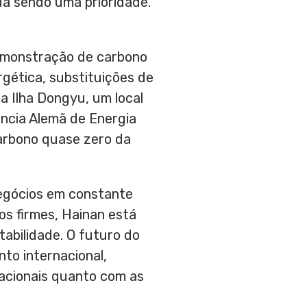
ua sendo uma prioridade.
emonstração de carbono
rgética, substituições de
a Ilha Dongyu, um local
ncia Alemã de Energia
carbono quase zero da
egócios em constante
os firmes,
Hainan
está
tabilidade. O futuro do
to internacional,
acionais quanto com as