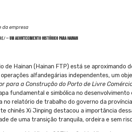
e da empresa
re/ —
Um acontecimento histórico para
Hainan
io de
Hainan
(Hainan FTP) está se aproximando d
operações alfandegárias independentes, um obj
tor para a Construção do
Porto
de Livre Comérci
pa fundamental e simbólica no desenvolvimento
ita no relatório de trabalho do governo da provínci
te chinês Xi Jinping destacou a importância dess
de de uma transição tranquila, ordeira e sem ris