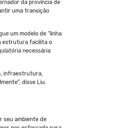
ernador da província de
antir uma transição
egue um modelo de “linha
 estrutura facilita o
ulatória necessária
, infraestrutura,
mente”, disse Liu.
r seu ambiente de
emos nos esforçado para