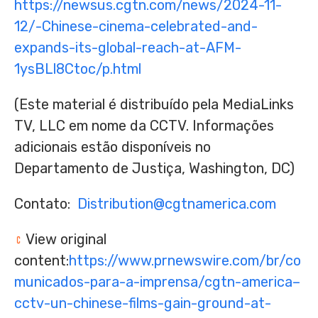
https://newsus.cgtn.com/news/2024-11-
12/-Chinese-cinema-celebrated-and-
expands-its-global-reach-at-AFM-
1ysBLl8Ctoc/p.html
(Este material é distribuído pela MediaLinks
TV, LLC em nome da CCTV. Informações
adicionais estão disponíveis no
Departamento de Justiça,
Washington, DC
)
Contato:
Distribution@cgtnamerica.com
View original
content:
https://www.prnewswire.com/br/co
municados-para-a-imprensa/cgtn-america–
cctv-un-chinese-films-gain-ground-at-