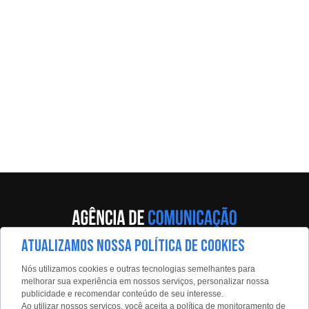
ATUALIZAMOS NOSSA POLÍTICA DE COOKIES
Av. Eng. Caetano Álvares, 55 - 5º andar
Nós utilizamos cookies e outras tecnologias semelhantes para
Limão, São Paulo, 02598-900
melhorar sua experiência em nossos serviços, personalizar nossa
publicidade e recomendar conteúdo de seu interesse.
Contato:
Ao utilizar nossos serviços, você aceita a política de monitoramento de