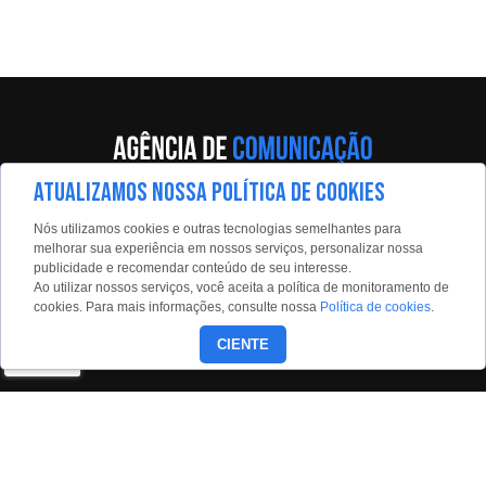
ATUALIZAMOS NOSSA POLÍTICA DE COOKIES
Av. Eng. Caetano Álvares, 55 - 5º andar
Nós utilizamos cookies e outras tecnologias semelhantes para
Limão, São Paulo, 02598-900
melhorar sua experiência em nossos serviços, personalizar nossa
publicidade e recomendar conteúdo de seu interesse.
Contato:
Ao utilizar nossos serviços, você aceita a política de monitoramento de
estadaoconteudo@estadao.com
cookies. Para mais informações, consulte nossa
Política de cookies
.
(11)99350-0439
CIENTE
Siga nossas redes: