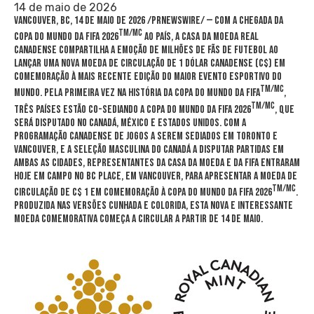
14 de maio de 2026
VANCOUVER, BC
,
14 de maio de 2026
/PRNewswire/ — Com a chegada da
TM/MC
Copa do Mundo da FIFA 2026
ao país, a Casa da Moeda Real
Canadense compartilha a emoção de milhões de fãs de futebol ao
lançar uma nova moeda de circulação de 1 dólar canadense (C$) em
comemoração à mais recente edição do maior evento esportivo do
TM/MC
mundo. Pela primeira vez na história da Copa do Mundo da FIFA
,
TM/MC
três países estão co-sediando a Copa do Mundo da FIFA 2026
, que
será disputado no Canadá, México e Estados Unidos. Com a
programação canadense de jogos a serem sediados em Toronto e
Vancouver, e a seleção masculina do Canadá a disputar partidas em
ambas as cidades, representantes da Casa da Moeda e da FIFA entraram
hoje em campo no BC Place, em Vancouver, para apresentar a moeda de
TM/MC
circulação de C$ 1 em comemoração à Copa do Mundo da FIFA 2026
.
Produzida nas versões cunhada e colorida, esta nova e interessante
moeda comemorativa começa a circular a partir de 14 de maio.