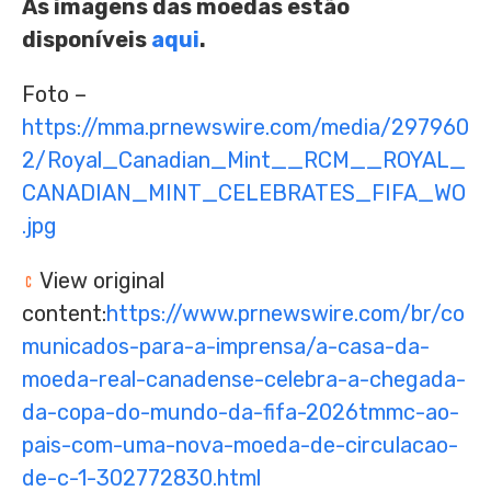
As imagens das moedas estão
disponíveis
aqui
.
Foto –
https://mma.prnewswire.com/media/297960
2/Royal_Canadian_Mint__RCM__ROYAL_
CANADIAN_MINT_CELEBRATES_FIFA_WO
.jpg
View original
content:
https://www.prnewswire.com/br/co
municados-para-a-imprensa/a-casa-da-
moeda-real-canadense-celebra-a-chegada-
da-copa-do-mundo-da-fifa-2026tmmc-ao-
pais-com-uma-nova-moeda-de-circulacao-
de-c-1-302772830.html