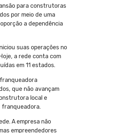
pansão para construtoras
odos por meio de uma
roporção a dependência
niciou suas operações no
Hoje, a rede conta com
buídas em 11 estados.
a franqueadora
dos, que não avançam
onstrutora local e
a franqueadora.
rede. A empresa não
l, mas empreendedores