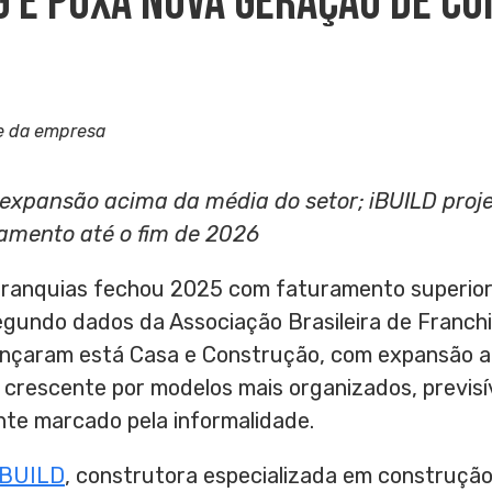
g E Puxa Nova Geração De C
e da empresa
expansão acima da média do setor;
iBUILD
proj
amento até o fim de 2026
 franquias fechou 2025 com faturamento superior
gundo dados da Associação Brasileira de Franchi
nçaram está Casa e Construção, com expansão ac
rescente por modelos mais organizados, previsív
nte marcado pela informalidade.
iBUILD
, construtora especializada em construção