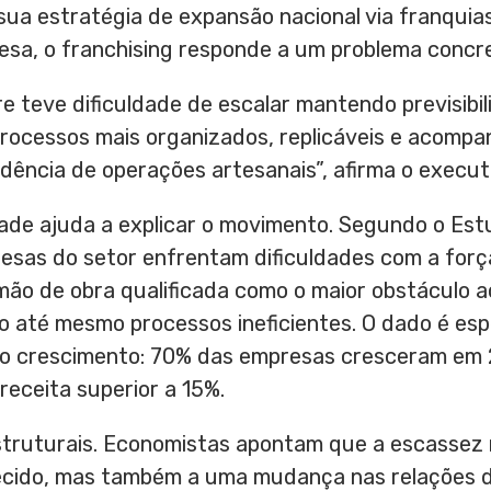
sua estratégia de expansão nacional via franquias
sa, o franchising responde a um problema concre
re teve dificuldade de escalar mantendo previsibi
processos mais organizados, replicáveis e acompa
ência de operações artesanais”, afirma o execut
dade ajuda a explicar o movimento. Segundo o E
esas do setor enfrentam dificuldades com a forç
ão de obra qualificada como o maior obstáculo 
o até mesmo processos ineficientes. O dado é es
ao crescimento: 70% das empresas cresceram em
eceita superior a 15%.
struturais. Economistas apontam que a escassez n
cido, mas também a uma mudança nas relações d