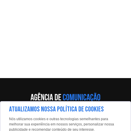
ATUALIZAMOS NOSSA POLÍTICA DE COOKIES
Av. Eng. Caetano Álvares, 55 - 5º andar
Nós utilizamos cookies e outras tecnologias semelhantes para
Limão, São Paulo, 02598-900
melhorar sua experiência em nossos serviços, personalizar nossa
publicidade e recomendar conteúdo de seu interesse.