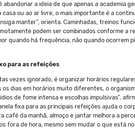
é abandonar a ideia de que apenas a academia ger
 casa ou ao ar livre, o mais importante é a contin
nsiga manter”, orienta. Caminhadas, treinos func
motamente podem ser combinados conforme a real
or quando há frequência, não quando ocorrem p
ixo para as refeições
tas vezes ignorado, é organizar horários regular
 os dias em horários muito diferentes, o organismo
ios de fome intensa e escolhas impulsivas”, afi
janela fixa para as principais refeições ajuda o cor
ra café da manhã, almoço e jantar melhora a per
os fora de hora, mesmo sem mudar o que está no p