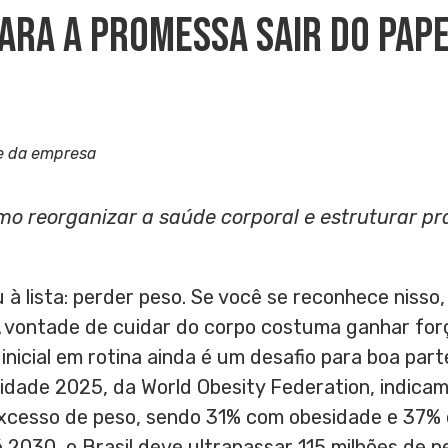
ara A Promessa Sair Do Pap
e da empresa
omo reorganizar a saúde corporal e estruturar pr
 à lista: perder peso. Se você se reconhece nisso
 vontade de cuidar do corpo costuma ganhar força
inicial em rotina ainda é um desafio para boa par
sidade 2025, da World Obesity Federation, indica
excesso de peso, sendo 31% com obesidade e 37%
 2030, o Brasil deve ultrapassar 115 milhões de 