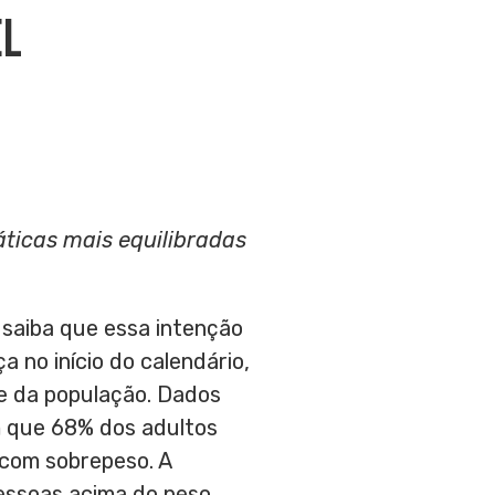
el
áticas mais equilibradas
, saiba que essa intenção
 no início do calendário,
te da população. Dados
m que 68% dos adultos
 com sobrepeso. A
pessoas acima do peso.