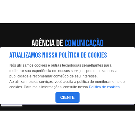
ATUALIZAMOS NOSSA POLÍTICA DE COOKIES
Av. Eng. Caetano Álvares, 55 - 5º andar
Nós utilizamos cookies e outras tecnologias semelhantes para
Limão, São Paulo, 02598-900
melhorar sua experiência em nossos serviços, personalizar nossa
publicidade e recomendar conteúdo de seu interesse.
Contato:
Ao utilizar nossos serviços, você aceita a política de monitoramento de
estadaoconteudo@estadao.com
cookies. Para mais informações, consulte nossa
Política de cookies
.
(11)99350-0439
CIENTE
Siga nossas redes: