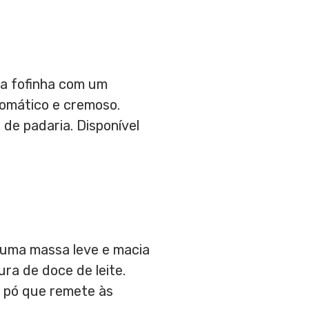
sa fofinha com um
romático e cremoso.
de padaria. Disponível
m uma massa leve e macia
ra de doce de leite.
m pó que remete às