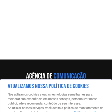
ATUALIZAMOS NOSSA POLÍTICA DE COOKIES
Av. Eng. Caetano Álvares, 55 - 5º andar
Nós utilizamos cookies e outras tecnologias semelhantes para
Limão, São Paulo, 02598-900
melhorar sua experiência em nossos serviços, personalizar nossa
publicidade e recomendar conteúdo de seu interesse.
Contato:
Ao utilizar nossos serviços, você aceita a política de monitoramento de
estadaoconteudo@estadao.com