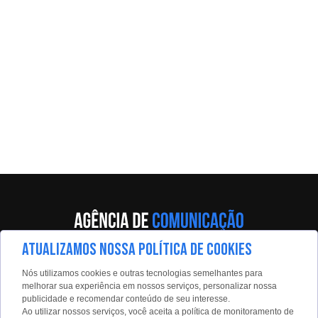
ATUALIZAMOS NOSSA POLÍTICA DE COOKIES
Av. Eng. Caetano Álvares, 55 - 5º andar
Nós utilizamos cookies e outras tecnologias semelhantes para
Limão, São Paulo, 02598-900
melhorar sua experiência em nossos serviços, personalizar nossa
publicidade e recomendar conteúdo de seu interesse.
Contato:
Ao utilizar nossos serviços, você aceita a política de monitoramento de