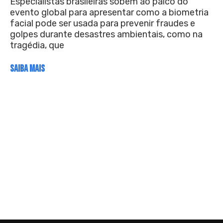
Especialistas brasileiras sobem ao palco do
evento global para apresentar como a biometria
facial pode ser usada para prevenir fraudes e
golpes durante desastres ambientais, como na
tragédia, que
SAIBA MAIS