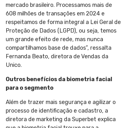
mercado brasileiro. Processamos mais de
608 milhões de transações em 2024 e
respeitamos de forma integral a Lei Geral de
Proteção de Dados (LGPD), ou seja, temos
um grande efeito de rede, mas nunca
compartilhamos base de dados”, ressalta
Fernanda Beato, diretora de Vendas da
Unico.
Outros benefícios da biometria facial
para o segmento
Além de trazer mais segurança e agilizar o
processo de identificação e cadastro, a
diretora de marketing da Superbet explica
que a biometria facial trouxe para a