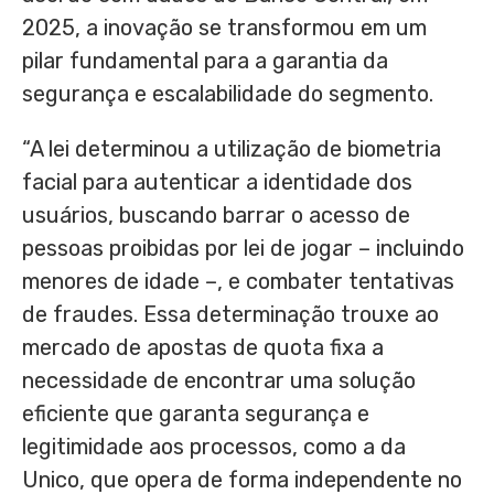
2025, a inovação se transformou em um
pilar fundamental para a garantia da
segurança e escalabilidade do segmento.
“A lei determinou a utilização de biometria
facial para autenticar a identidade dos
usuários, buscando barrar o acesso de
pessoas proibidas por lei de jogar – incluindo
menores de idade –, e combater tentativas
de fraudes. Essa determinação trouxe ao
mercado de apostas de quota fixa a
necessidade de encontrar uma solução
eficiente que garanta segurança e
legitimidade aos processos, como a da
Unico, que opera de forma independente no