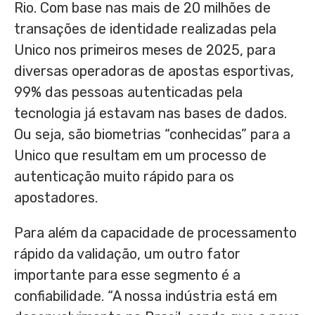
Rio. Com base nas mais de 20 milhões de
transações de identidade realizadas pela
Unico nos primeiros meses de 2025, para
diversas operadoras de apostas esportivas,
99% das pessoas autenticadas pela
tecnologia já estavam nas bases de dados.
Ou seja, são biometrias “conhecidas” para a
Unico que resultam em um processo de
autenticação muito rápido para os
apostadores.
Para além da capacidade de processamento
rápido da validação, um outro fator
importante para esse segmento é a
confiabilidade. “A nossa indústria está em