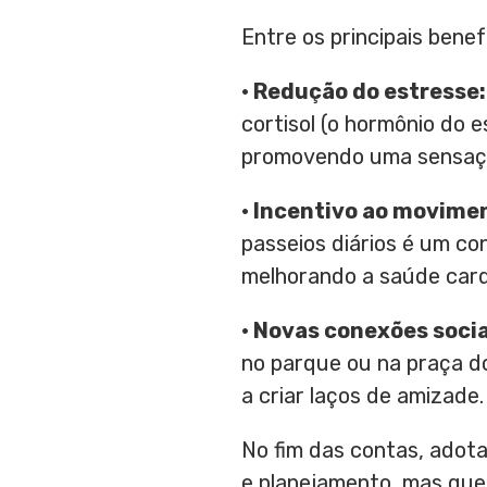
Entre os principais bene
• Redução do
e
stresse:
cortisol (o hormônio do 
promovendo uma sensaçã
• Incentivo ao
m
ovimen
passeios diários é um co
melhorando a saúde card
• Novas
c
onexões
s
ocia
no parque ou na praça do
a criar laços de amizade.
No fim das contas, adot
e planejamento, mas que