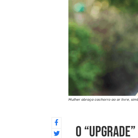
Mulher abraça cachorro ao ar livre, si
O “upgrade” 