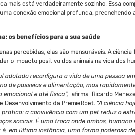
ca mais está verdadeiramente sozinho. Essa com
 uma conexão emocional profunda, preenchendo a
ma:
o
s
b
enefícios para a
s
ua
s
aúde
nas percebidas, elas são mensuráveis. A ciência
er o impacto positivo dos animais na vida dos h
 adotado reconfigura a vida de uma pessoa em 
na de passeios e alimentação, mas rapidamente
emocional e até física
“,
afirma Ricardo Menezes
 e Desenvolvimento da PremieRpet.
“
A ciência ho
prática: a convivência com um pet reduz o estr
laços sociais. É uma
troca onde ambos, humano e
t é, em última instância, uma forma poderosa 