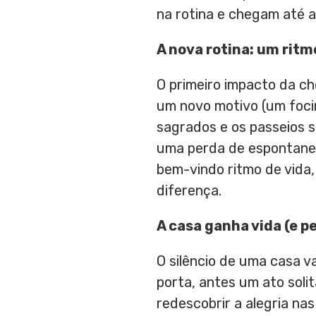
na rotina e chegam até a
A
n
ova
r
otina:
u
m
r
itm
O primeiro impacto da ch
um novo motivo (um focin
sagrados e os passeios 
uma perda de espontanei
bem-vindo ritmo de vida,
diferença.
A
c
asa
g
anha
v
ida (e
p
e
O silêncio de uma casa v
porta, antes um ato soli
redescobrir a alegria nas