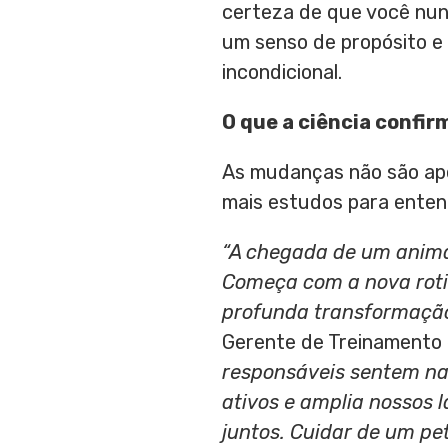
certeza de que você nun
um senso de propósito e
incondicional.
O que a
c
iência
c
onfir
As mudanças não são ape
mais estudos para entend
“
A chegada de um animal
Começa com a nova roti
profunda transformação 
Gerente de Treinamento
responsáveis
sentem na 
ativos e amplia nossos 
juntos. Cuidar de um pe