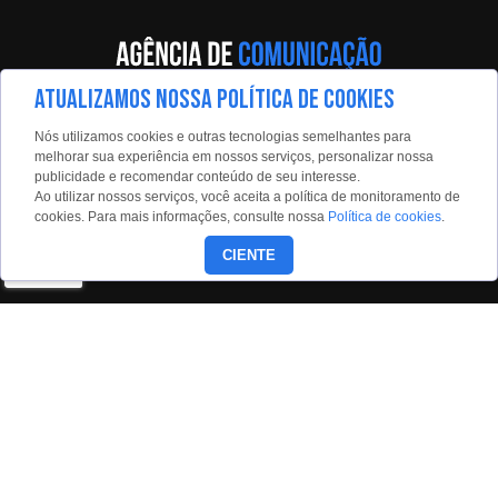
ATUALIZAMOS NOSSA POLÍTICA DE COOKIES
Av. Eng. Caetano Álvares, 55 - 5º andar
Nós utilizamos cookies e outras tecnologias semelhantes para
Limão, São Paulo, 02598-900
melhorar sua experiência em nossos serviços, personalizar nossa
publicidade e recomendar conteúdo de seu interesse.
Contato:
Ao utilizar nossos serviços, você aceita a política de monitoramento de
estadaoconteudo@estadao.com
cookies. Para mais informações, consulte nossa
Política de cookies
.
(11)99350-0439
CIENTE
Siga nossas redes:
Copyright © 2026 - Todos os direitos reservados para o Grupo
Estado.