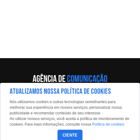
ATUALIZAMOS NOSSA POLÍTICA DE COOKIES
Av. Eng. Caetano Álvares, 55 - 5º andar
Nós utilizamos cookies e outras tecnologias semelhantes para
Limão, São Paulo, 02598-900
melhorar sua experiência em nossos serviços, personalizar nossa
publicidade e recomendar conteúdo de seu interesse.
Contato:
Ao utilizar nossos serviços, você aceita a política de monitoramento de
estadaoconteudo@estadao.com
cookies. Para mais informações, consulte nossa
Política de cookies
.
(11)99350-0439
CIENTE