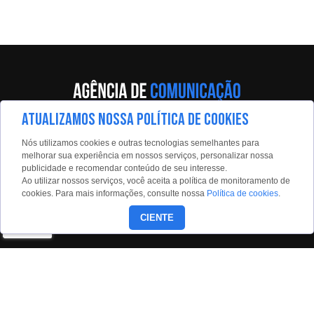
ATUALIZAMOS NOSSA POLÍTICA DE COOKIES
Av. Eng. Caetano Álvares, 55 - 5º andar
Nós utilizamos cookies e outras tecnologias semelhantes para
Limão, São Paulo, 02598-900
melhorar sua experiência em nossos serviços, personalizar nossa
publicidade e recomendar conteúdo de seu interesse.
Contato:
Ao utilizar nossos serviços, você aceita a política de monitoramento de
estadaoconteudo@estadao.com
cookies. Para mais informações, consulte nossa
Política de cookies
.
(11)99350-0439
CIENTE
Siga nossas redes: