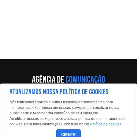
ATUALIZAMOS NOSSA POLÍTICA DE COOKIES
Av. Eng. Caetano Álvares, 55 - 5º andar
Nós utilizamos cookies e outras tecnologias semelhantes para
Limão, São Paulo, 02598-900
melhorar sua experiência em nossos serviços, personalizar nossa
publicidade e recomendar conteúdo de seu interesse.
Contato:
Ao utilizar nossos serviços, você aceita a política de monitoramento de
estadaoconteudo@estadao.com
cookies. Para mais informações, consulte nossa
Política de cookies
.
(11)99350-0439
CIENTE