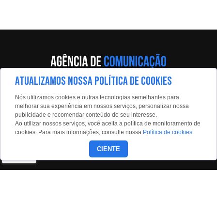
ATUALIZAMOS NOSSA POLÍTICA DE COOKIES
Av. Eng. Caetano Álvares, 55 - 5º andar
Nós utilizamos cookies e outras tecnologias semelhantes para
Limão, São Paulo, 02598-900
melhorar sua experiência em nossos serviços, personalizar nossa
publicidade e recomendar conteúdo de seu interesse.
Contato:
Ao utilizar nossos serviços, você aceita a política de monitoramento de
estadaoconteudo@estadao.com
cookies. Para mais informações, consulte nossa
Política de cookies
.
(11)99350-0439
CIENTE
Siga nossas redes: