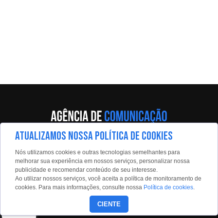
ATUALIZAMOS NOSSA POLÍTICA DE COOKIES
Av. Eng. Caetano Álvares, 55 - 5º andar
Nós utilizamos cookies e outras tecnologias semelhantes para
Limão, São Paulo, 02598-900
melhorar sua experiência em nossos serviços, personalizar nossa
publicidade e recomendar conteúdo de seu interesse.
Contato:
Ao utilizar nossos serviços, você aceita a política de monitoramento de
estadaoconteudo@estadao.com
cookies. Para mais informações, consulte nossa
Política de cookies
.
(11)99350-0439
CIENTE