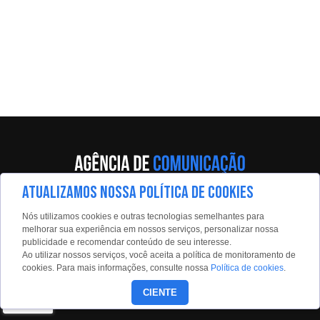
ATUALIZAMOS NOSSA POLÍTICA DE COOKIES
Av. Eng. Caetano Álvares, 55 - 5º andar
Nós utilizamos cookies e outras tecnologias semelhantes para
Limão, São Paulo, 02598-900
melhorar sua experiência em nossos serviços, personalizar nossa
publicidade e recomendar conteúdo de seu interesse.
Contato:
Ao utilizar nossos serviços, você aceita a política de monitoramento de
estadaoconteudo@estadao.com
cookies. Para mais informações, consulte nossa
Política de cookies
.
(11)99350-0439
CIENTE