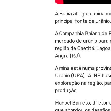
A Bahia abriga a única m
principal fonte de urâni
A Companhia Baiana de P
mercado de urânio para o
região de Caetité. Lagoa
Angra (RJ).
A mina está numa provín
Urânio (URA). A INB busc
exploração na região, pa
produção.
Manoel Barreto, diretor 
que abordou os desafios 