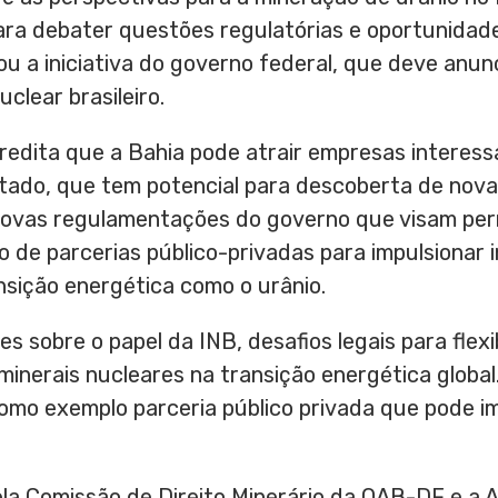
ara debater questões regulatórias e oportunida
iou a iniciativa do governo federal, que deve anun
lear brasileiro.
edita que a Bahia pode atrair empresas interess
stado, que tem potencial para descoberta de nov
novas regulamentações do governo que visam perm
io de parcerias público-privadas para impulsionar
ansição energética como o urânio.
es sobre o papel da INB, desafios legais para flexi
 minerais nucleares na transição energética globa
como exemplo parceria público privada que pode i
la Comissão de Direito Minerário da OAB-DF e a A