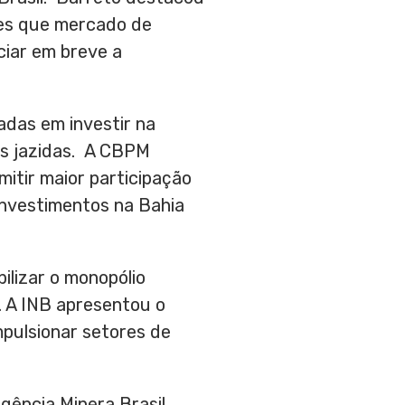
des que mercado de
ciar em breve a
adas em investir na
as jazidas. A CBPM
itir maior participação
 investimentos na Bahia
bilizar o monopólio
l. A INB apresentou o
mpulsionar setores de
gência Minera Brasil