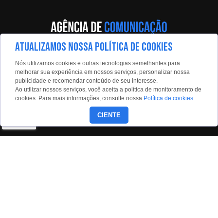
ATUALIZAMOS NOSSA POLÍTICA DE COOKIES
Av. Eng. Caetano Álvares, 55 - 5º andar
Nós utilizamos cookies e outras tecnologias semelhantes para
Limão, São Paulo, 02598-900
melhorar sua experiência em nossos serviços, personalizar nossa
publicidade e recomendar conteúdo de seu interesse.
Contato:
Ao utilizar nossos serviços, você aceita a política de monitoramento de
estadaoconteudo@estadao.com
cookies. Para mais informações, consulte nossa
Política de cookies
.
(11)99350-0439
CIENTE
Siga nossas redes:
Copyright © 2026 - Todos os direitos reservados para o Grupo