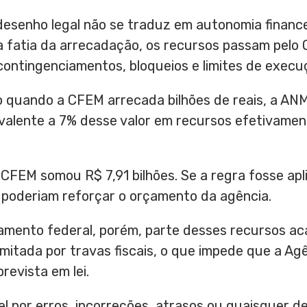
desenho legal não se traduz em autonomia finance
sa fatia da arrecadação, os recursos passam pelo
 contingenciamentos, bloqueios e limites de exec
mo quando a CFEM arrecada bilhões de reais, a AN
alente a 7% desse valor em recursos efetivament
CFEM somou R$ 7,91 bilhões. Se a regra fosse apl
 poderiam reforçar o orçamento da agência.
amento federal, porém, parte desses recursos ac
imitada por travas fiscais, o que impede que a Agê
revista em lei.
l por erros, incorreções, atrasos ou quaisquer 