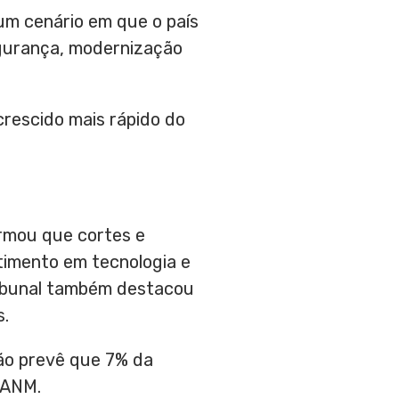
um cenário em que o país
egurança, modernização
crescido mais rápido do
irmou que cortes e
timento em tecnologia e
ribunal também destacou
s.
ção prevê que 7% da
 ANM.