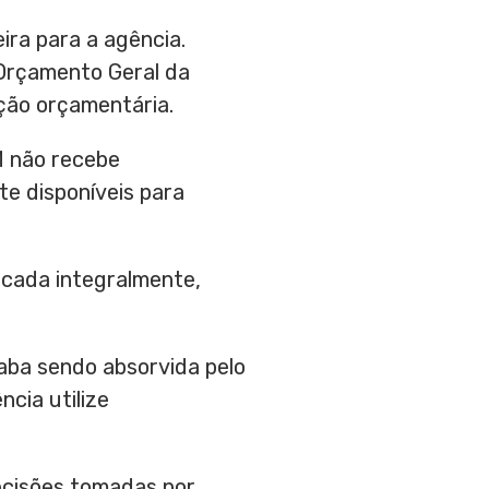
ira para a agência.
 Orçamento Geral da
ução orçamentária.
M não recebe
e disponíveis para
icada integralmente,
aba sendo absorvida pelo
ncia utilize
decisões tomadas por