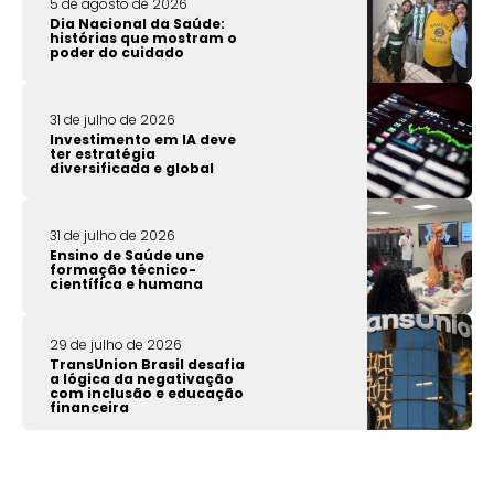
5 de agosto de 2026
Dia Nacional da Saúde:
histórias que mostram o
poder do cuidado
31 de julho de 2026
Investimento em IA deve
ter estratégia
diversificada e global
31 de julho de 2026
Ensino de Saúde une
formação técnico-
científica e humana
29 de julho de 2026
TransUnion Brasil desafia
a lógica da negativação
com inclusão e educação
financeira